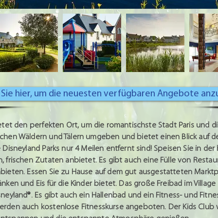
n Sie hier, um die neuesten verfügbaren Angebote anz
tet den perfekten Ort, um die romantischste Stadt Paris und d
schen Wäldern und Tälern umgeben und bietet einen Blick auf de
 Disneyland Parks nur 4 Meilen entfernt sind! Speisen Sie in der 
 frischen Zutaten anbietet. Es gibt auch eine Fülle von Restaura
bieten. Essen Sie zu Hause auf dem gut ausgestatteten Marktpl
änken und Eis für die Kinder bietet. Das große Freibad im Villa
sneyland®. Es gibt auch ein Hallenbad und ein Fitness- und Fitn
erden auch kostenlose Fitnesskurse angeboten. Der Kids Club w