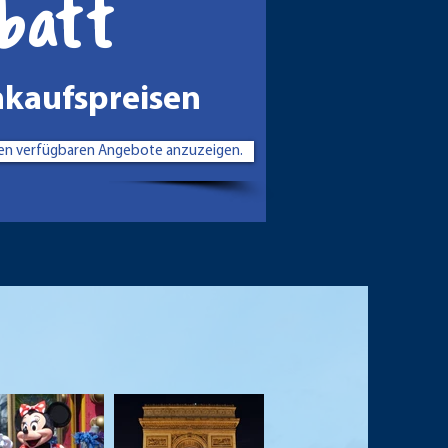
batt
nkaufspreisen
sten verfügbaren Angebote anzuzeigen.