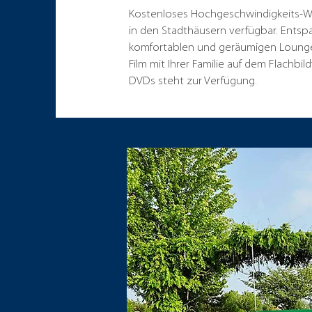
Kostenloses Hochgeschwindigkeits-Wi-
in den Stadthäusern verfügbar. Entspa
komfortablen und geräumigen Lounge
Film mit Ihrer Familie auf dem Flachbi
DVDs steht zur Verfügung.