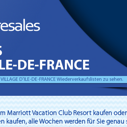
S
ILE-DE-FRANCE
re VILLAGE D'ILE-DE-FRANCE Wiederverkaufslisten zu sehen.
em Marriott Vacation Club Resort kaufen ode
en kaufen, alle Wochen werden für Sie genau 