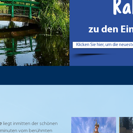
Ra
zu den Ei
Klicken Sie hier, um die neue
e
liegt inmitten der schönen
utominuten vom berühmten