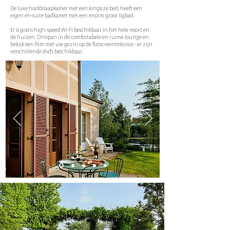
De luxe hoofdslaapkamer met een kingsize bed, heeft een
eigen en-suite badkamer met een enorm groot ligbad.
Er is gratis high-speed Wi-Fi beschikbaar in het hele resort en
de huizen. Ontspan in de comfortabele en ruime lounge en
bekijk een film met uw gezin op de flatscreentelevisie - er zijn
verschillende dvd's beschikbaar.