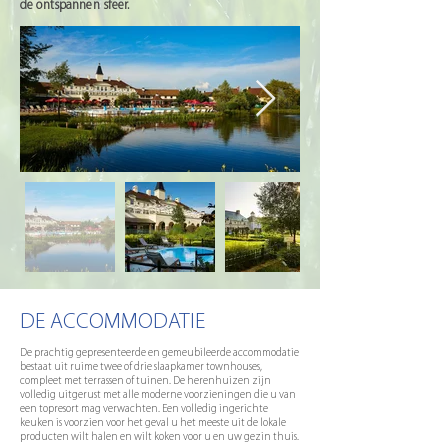
de ontspannen sfeer.
DE ACCOMMODATIE
De prachtig gepresenteerde en gemeubileerde accommodatie
bestaat uit ruime twee of drie slaapkamer townhouses,
compleet met terrassen of tuinen. De herenhuizen zijn
volledig uitgerust met alle moderne voorzieningen die u van
een topresort mag verwachten. Een volledig ingerichte
keuken is voorzien voor het geval u het meeste uit de lokale
producten wilt halen en wilt koken voor u en uw gezin thuis.