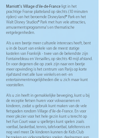
Marriott's Village d'ile-de-France
ligt in het
prachtige Franse platteland op slechts (10 minuten
rijden) van het beroemde Disneyland® Park en het
Walt Disney Studios® Park met hun vele attracties,
amusementsprogramma's en thematische
eetgelegenheden.
Als u een beetje meer culturele interesses heeft, bent
u in de buurt van enkele van de meest statige
kastelen van Frankrijk - twee van de bekendste zijn
Fontainebleau en Versailles, op slechts 40 mijl afstand.
En voor degenen die op zoek zijn naar een beetje
meer opwinding is het centrum van Parijs op korte
rijafstand met alle luxe winkels en eet- en
entertainmentmogelijkheden die u zich maar kunt
voorstellen.
Als u zin heeft in gemakkelijke beweging, kunt u bij
de receptie fietsen huren voor volwassenen en
kinderen, zodat u gebruik kunt maken van de vele
fietspaden rondom Village d'ile-de-France. En voor
meer plezier voor het hele gezin kunt u terecht op
het Fun Court waar u spelletjes kunt spelen zoals
voetbal, basketbal, tennis, tafelvoetbal, tafeltennis en
nog veel meer. De kinderen kunnen de Kids Club
bezoeken en videospelletjes spelen, deelnemen aan