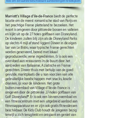
Klik om de laatste beschikbare aanbiedingen te bekijken
Marriott's Village d'ile-de-France
biedt de perfecte
locatie om de meest romantische stad van Parijs en
het prachtige Franse platteland te bezoeken. Het
resort is omgeven door pittoreske bossen en valleien
en kijkt uit op de 27 holes golfbaan van Disneyland.
De kinderen zullen blij zijn als de Disneyland Parks
op slechts 4 mijl afstand liggen! Dineer in de eigen
bar van Le Bistro, waar typische Franse gerechten
worden geserveerd, bereid met lokaal
geproduceerde, verse ingrediënten. Er is ook een
overvloed aan restaurants in de buurt door het
aanbieden van Italiaanse, Aziatische en Franse
gerechten. Dineer thuis met behulp van de goed
gevulde, marktplaats die u kan voorzien van alle
gebruikelijke boodschappen met snacks, koude
dranken, ijs voor de kinderen. Het grote
buitenzwembad van Village d'ile-de-France is
omgeven door de pittoreske 27-holes golfbaan van
Golf Disneyland®. Er is ook een binnenzwembad en
een fitnesscentrum met een uitgebreid aanbod aan
fitnessapparatuur en er zijn ook gratis fitnesslessen
beschikbaar. De Kids Club houdt de jongeren bezig
terwijl u zich terugtrekt en ontspant en geniet van