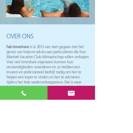
OVER ONS
fab timeshare
is in 2012 van start gegaan met het
geven van hulp en advies aan particulieren die hun
Marriott Vacation Club-lidmaatschap willen verkopen.
Voor veel timeshare-eigenaren kunnen hun
omstandigheden veranderen en ze hebben een
ervaren en professioneel bedrijf nodig om hen te
helpen een koper te vinden en hen te adviseren
tijdens het hele wederverkoopproces. Dat is waar
fabelachtige timesharing een rol speelt, want Marriott
Vacation Club heeft geen doorverkoopafdeling voor
de leden van het European Resort die hun
timesharing willen verkopen.
Het team van FabTimeshare heeft een gezamenlijke
ervaring van meer dan 25 jaar in de timeshare-
industrie en heeft voor meer dan 20 miljoen euro aan
Marriott Vacation Club verkocht. We hebben veel
prijzen ontvangen van Marriott Vacation Club,